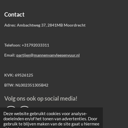
Contact
Adres: Ambachtweg 37, 2841MB Moordrecht
Telefoon: +31792033311
Email:
partijen@mannenvanvleesenvuur.nl
KVK: 69526125
BTW: NL002351305B42
Volg ons ook op social media!
Deze website gebruikt cookies voor analyse-
F
I
doeleinden en/of het tonen van advertenties. Door
a
n
gebruik te blijven maken van de site gaat u hiermee
c
s