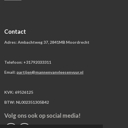
Contact
Adres: Ambachtweg 37, 2841MB Moordrecht
Telefoon: +31792033311
Email:
partijen@mannenvanvleesenvuur.nl
KVK: 69526125
BTW: NL002351305B42
Volg ons ook op social media!