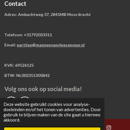
Contact
Adres: Ambachtweg 37, 2841MB Moordrecht
Telefoon: +31792033311
Email:
partijen@mannenvanvleesenvuur.nl
KVK: 69526125
BTW: NL002351305B42
Volg ons ook op social media!
Deze website gebruikt cookies voor analyse-
F
I
doeleinden en/of het tonen van advertenties. Door
a
n
gebruik te blijven maken van de site gaat u hiermee
c
s
akkoord.
e
t