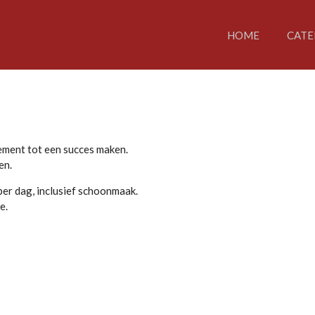
HOME
CATE
ement tot een succes maken.
en.
per dag, inclusief schoonmaak.
e.