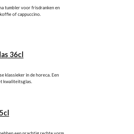
ima tumbler voor frisdranken en
koffie of cappuccino.
las 36cl
se klassieker in de horeca. Een
 kwaliteitsglas.
5cl
hebben een prachtig rechte vorm,