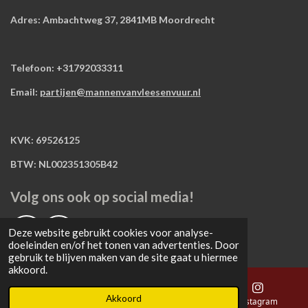
Adres: Ambachtweg 37, 2841MB Moordrecht
Telefoon: +31792033311
Email:
partijen@mannenvanvleesenvuur.nl
KVK: 69526125
BTW: NL002351305B42
Volg ons ook op social media!
Deze website gebruikt cookies voor analyse-
F
I
doeleinden en/of het tonen van advertenties. Door
a
n
gebruik te blijven maken van de site gaat u hiermee
c
s
akkoord.
e
t
b
a
Akkoord
E-mailadres
Telefoonnummer
Instagram