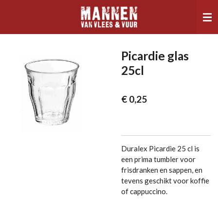
Ga
direct
naar
de
hoofdinhoud
Picardie glas
25cl
€ 0,25
Duralex Picardie 25 cl is
een prima tumbler voor
frisdranken en sappen, en
tevens geschikt voor koffie
of cappuccino.