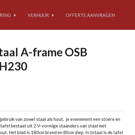
RING
VERHUUR
OFFERTE AANVRAGEN
etaal A-frame OSB
xH230
 gebruik van zowel staal als hout, je evenement een stoere en
atafel bestaat uit 2 V-vormige staanders van staal met
ut. Het blad is 180cm breed en 80cm diep. In totaal is de tafel