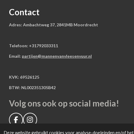
Contact
Adres: Ambachtweg 37, 2841MB Moordrecht
Telefoon: +31792033311
Email:
partijen@mannenvanvleesenvuur.nl
KVK: 69526125
BTW: NL002351305B42
Volg ons ook op social media!
F
I
a
n
Deze website gebruikt cookies voor analyse-doeleinden en/of het 