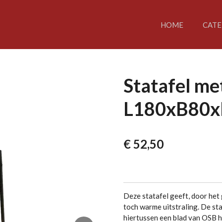
HOME
CATE
Statafel m
L180xB80
€ 52,50
Deze statafel geeft, door het
toch warme uitstraling. De st
hiertussen een blad van OSB ho