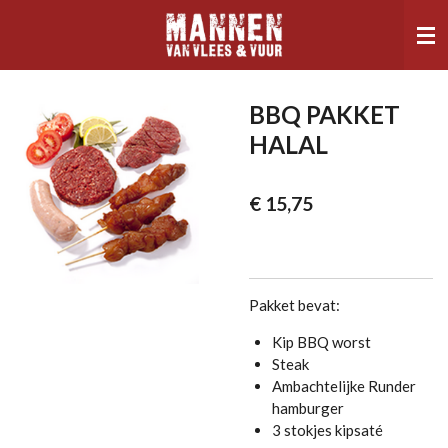
Ga
direct
naar
de
hoofdinhoud
BBQ PAKKET
HALAL
€ 15,75
Pakket bevat:
Kip BBQ worst
Steak
Ambachtelijke Runder
hamburger
3 stokjes kipsaté