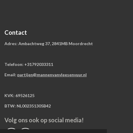
Contact
Adres: Ambachtweg 37, 2841MB Moordrecht
Telefoon: +31792033311
Email:
partijen@mannenvanvleesenvuur.nl
KVK: 69526125
BTW: NL002351305B42
Volg ons ook op social media!