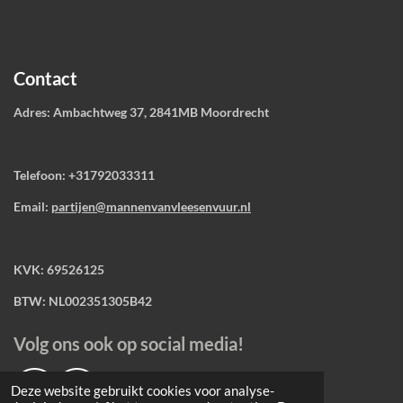
Contact
Adres: Ambachtweg 37, 2841MB Moordrecht
Telefoon: +31792033311
Email:
partijen@mannenvanvleesenvuur.nl
KVK: 69526125
BTW: NL002351305B42
Volg ons ook op social media!
Deze website gebruikt cookies voor analyse-
F
I