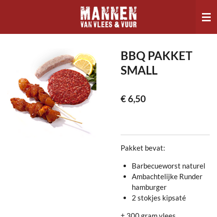
Ga
direct
naar
de
hoofdinhoud
BBQ PAKKET
SMALL
€ 6,50
Pakket bevat:
Barbecueworst naturel
Ambachtelijke Runder
hamburger
2 stokjes kipsaté
± 300 gram vlees