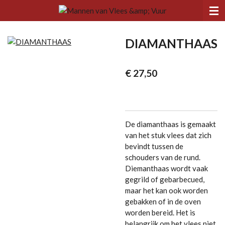
Ga
direct
naar
DIAMANTHAAS
de
hoofdinhoud
€ 27,50
De diamanthaas is gemaakt
van het stuk vlees dat zich
bevindt tussen de
schouders van de rund.
Diemanthaas wordt vaak
gegrild of gebarbecued,
maar het kan ook worden
gebakken of in de oven
worden bereid. Het is
belangrijk om het vlees niet