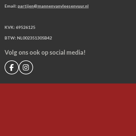
Email:
partijen@mannenvanvleesenvuur.nl
KVK: 69526125
BTW: NL002351305B42
Volg ons ook op social media!
F
I
a
n
c
s
e
t
b
a
o
g
o
r
k
a
m