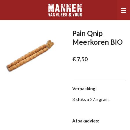
Ga
direct
naar
de
hoofdinhoud
Pain Qnip
Meerkoren BIO
€ 7,50
Verpakking:
3 stuks à 275 gram.
Afbakadvies: