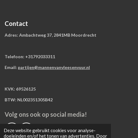
Contact
Adres: Ambachtweg 37, 2841MB Moordrecht
Telefoon: +31792033311
Email:
partijen@mannenvanvleesenvuur.nl
KVK: 69526125
BTW: NL002351305B42
Volg ons ook op social media!
Deze website gebruikt cookies voor analyse-
F
I
doeleinden en/of het tonen van advertenties. Door