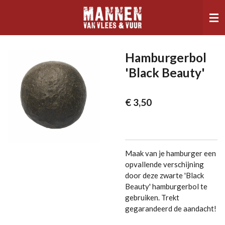
Ga
direct
naar
de
hoofdinhoud
Hamburgerbol
'Black Beauty'
€ 3,50
Maak van je hamburger een
opvallende verschijning
door deze zwarte 'Black
Beauty' hamburgerbol te
gebruiken. Trekt
gegarandeerd de aandacht!