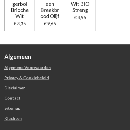
gerbol
een
Wit BIO
r
Brioche
Breekbr
Streng
r
Wit
ood Olijf
e
€ 4,95
€ 3,35
€ 9,65
n
Algemeen
Algemene Voorwaarden
Privacy & Cookiebeleid
Disclaimer
Contact
Sitemap
Klachten