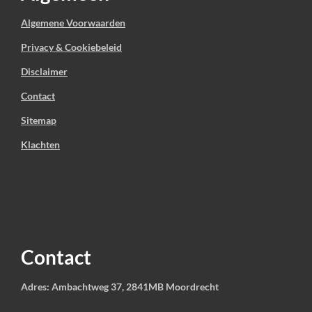
s
t
Algemene Voorwaarden
e
Privacy & Cookiebeleid
r
r
Disclaimer
e
Contact
n
Sitemap
Klachten
Contact
Adres: Ambachtweg 37, 2841MB Moordrecht