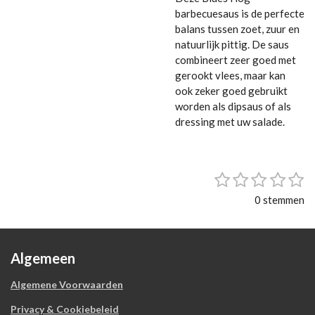
barbecuesaus is de perfecte
balans tussen zoet, zuur en
natuurlijk pittig. De saus
combineert zeer goed met
gerookt vlees, maar kan
ook zeker goed gebruikt
worden als dipsaus of als
dressing met uw salade.
1
2
3
4
5
S
R
t
s
s
s
s
s
a
0 stemmen
e
t
t
t
t
t
t
m
i
e
e
e
e
e
m
n
e
r
r
r
r
r
n
g
Algemeen
r
r
r
r
:
e
e
e
e
Algemene Voorwaarden
0
n
n
n
n
s
Privacy & Cookiebeleid