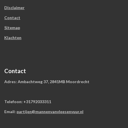
t
e
Disclaimer
r
Contact
r
e
Sitemap
n
Klachten
Contact
Adres: Ambachtweg 37, 2841MB Moordrecht
Telefoon: +31792033311
Email:
partijen@mannenvanvleesenvuur.nl