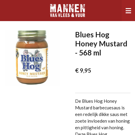
Ga
direct
naar
de
hoofdinhoud
Blues Hog
Honey Mustard
- 568 ml
€ 9,95
De Blues Hog Honey
Mustard barbecuesaus is
een redelijk dikke saus met
zoete invloeden van honing
en pittigheid van honing.
Deze Blues Hog