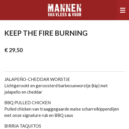
Ga
direct
naar
de
hoofdinhoud
KEEP THE FIRE BURNING
€ 29,50
JALAPEÑO-CHEDDAR WORSTJE
Lichtgerookt en geroosterd barbecueworstje (kip) met
jalapeño en cheddar
BBQ PULLED CHICKEN
Pulled chicken van traaggegaarde malse scharrelkippendijen
met onze signature rub en BBQ saus
BIRRIA TAQUITOS