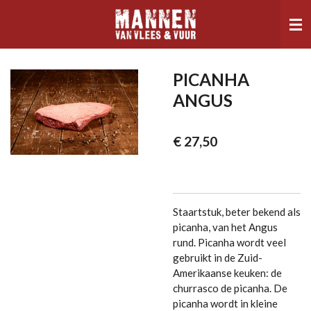
Ga
direct
naar
de
hoofdinhoud
PICANHA
ANGUS
€ 27,50
Staartstuk, beter bekend als
picanha, van het Angus
rund. Picanha wordt veel
gebruikt in de Zuid-
Amerikaanse keuken: de
churrasco de picanha. De
picanha wordt in kleine