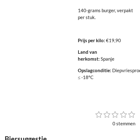
140-grams burger, verpakt
per stuk.
Prijs per kilo:
€19,90
Land van
herkomst:
Spanje
Opslagconditie:
Diepvriespro
≤ -18ºC
1
2
3
4
5
S
R
t
s
s
s
s
s
a
0 stemmen
e
t
t
t
t
t
t
m
i
e
e
e
e
e
m
Biersuggestie