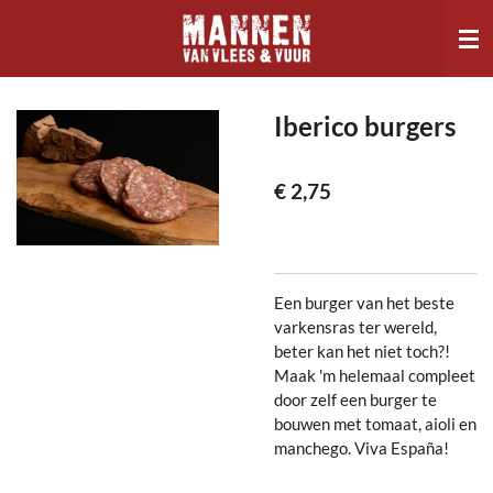
Ga
direct
naar
de
hoofdinhoud
Iberico burgers
€ 2,75
Een burger van het beste
varkensras ter wereld,
beter kan het niet toch?!
Maak 'm helemaal compleet
door zelf een burger te
bouwen met tomaat, aioli en
manchego. Viva España!