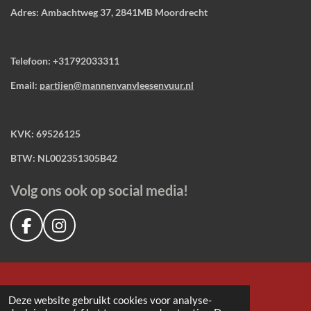
Adres: Ambachtweg 37, 2841MB Moordrecht
Telefoon: +31792033311
Email:
partijen@mannenvanvleesenvuur.nl
KVK: 69526125
BTW: NL002351305B42
Volg ons ook op social media!
F
I
a
n
c
s
e
t
b
a
Deze website gebruikt cookies voor analyse-
o
g