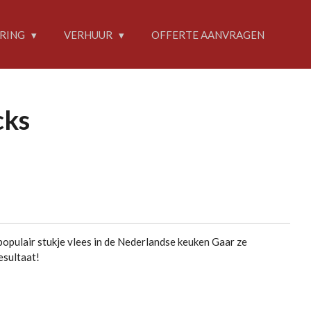
RING
VERHUUR
OFFERTE AANVRAGEN
cks
populair stukje vlees in de Nederlandse keuken Gaar ze
esultaat!