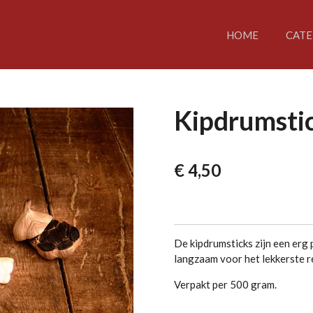
HOME
CATE
Kipdrumsti
€ 4,50
De kipdrumsticks zijn een erg 
langzaam voor het lekkerste r
Verpakt per 500 gram.