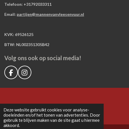
Telefoon: +31792033311
Email:
partijen@mannenvanvleesenvuur.nl
KVK: 69526125
BTW: NL002351305B42
Volg ons ook op social media!
F
I
a
n
c
s
e
t
b
a
o
g
Deze website gebruikt cookies voor analyse-
o
r
doeleinden en/of het tonen van advertenties. Door
k
a
gebruik te blijven maken van de site gaat u hiermee
m
akkoord.