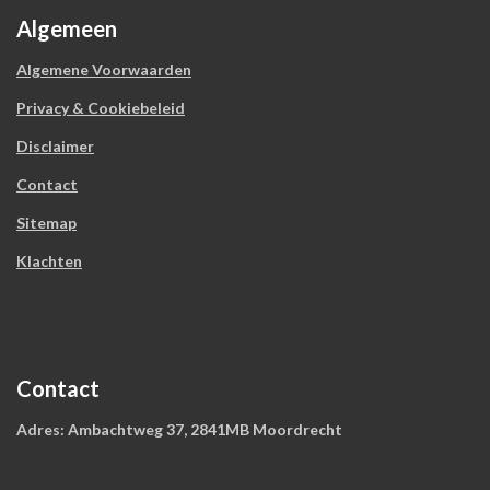
n
n
n
n
s
Algemeen
t
Algemene Voorwaarden
e
r
Privacy & Cookiebeleid
r
e
Disclaimer
n
Contact
Sitemap
Klachten
Contact
Adres: Ambachtweg 37, 2841MB Moordrecht