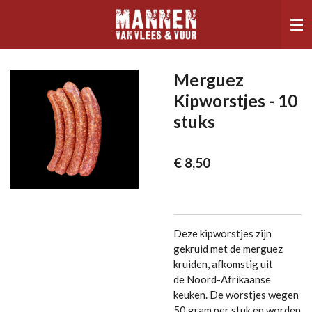
Ga
direct
naar
de
hoofdinhoud
Merguez
Kipworstjes - 10
stuks
€ 8,50
Deze kipworstjes zijn
gekruid met de merguez
kruiden, afkomstig uit
de
Noord-Afrikaanse
keuken
. De worstjes wegen
50 gram per stuk en worden