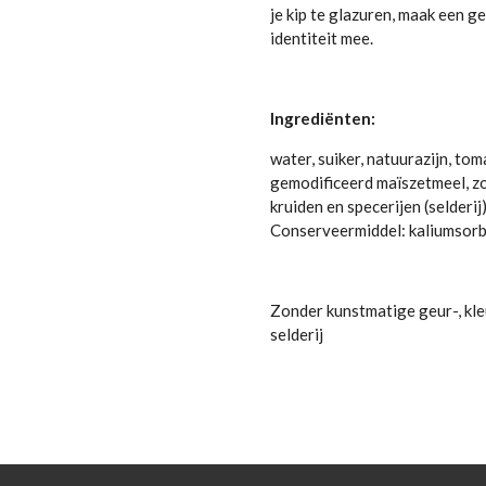
je kip te glazuren, maak een g
identiteit mee.
Ingrediënten:
water, suiker, natuurazijn, t
gemodificeerd maïszetmeel, zo
kruiden en specerijen (selderi
Conserveermiddel: kaliumsorb
Zonder kunstmatige geur-, kle
selderij