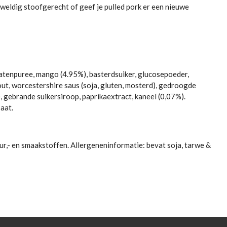
eweldig stoofgerecht of geef je pulled pork er een nieuwe
omatenpuree, mango (4.95%), basterdsuiker, glucosepoeder,
ut, worcestershire saus (soja, gluten, mosterd), gedroogde
j), gebrande suikersiroop, paprikaextract, kaneel (0,07%).
aat.
ur,- en smaakstoffen. Allergeneninformatie: bevat soja, tarwe &