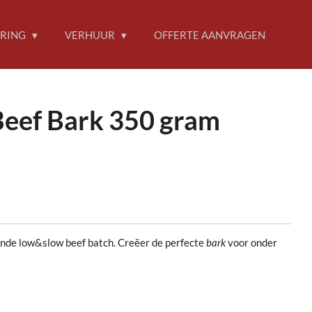
ERING
VERHUUR
OFFERTE AANVRAGEN
Beef Bark 350 gram
ende low&slow beef batch. Creëer de perfecte
bark
voor onder