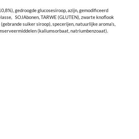
10,8%), gedroogde glucosesiroop, azijn, gemodificeerd
elasse,
SOJAbonen, TARWE (GLUTEN), zwarte knoflook
f (gebrande suiker siroop), specerijen, natuurlijke aroma’s,
onserveermiddelen (kaliumsorbaat, natriumbenzoaat).