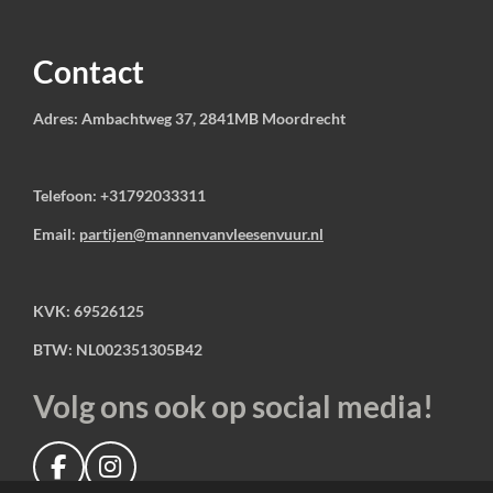
Contact
Adres: Ambachtweg 37, 2841MB Moordrecht
Telefoon: +31792033311
Email:
partijen@mannenvanvleesenvuur.nl
KVK: 69526125
BTW: NL002351305B42
Volg ons ook op social media!
F
I