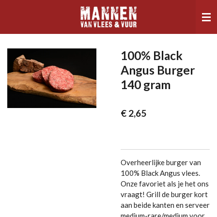
Ga
direct
naar
de
hoofdinhoud
100% Black
Angus Burger
140 gram
€ 2,65
Overheerlijke burger van
100% Black Angus vlees.
Onze favoriet als je het ons
vraagt! Grill de burger kort
aan beide kanten en serveer
medium-rare/medium voor