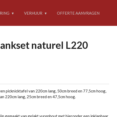
RING
VERHUUR
OFFERTE AANVRAGEN
ankset naturel L220
een picknicktafel van 220cm lang, 50cm breed en 77,5cm hoog,
 van 220cm lang, 25cm breed en 47,5cm hoog.
 zijn gemaakt van gelakt vurenhout met hieronder een inklapbaar