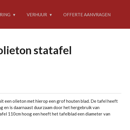
RING
VERHUUR
OFFERTE AANVRAGEN
olieton statafel
it een olieton met hierop een grof houten blad. De tafel heeft
ing en is daarnaast duurzaam door het hergebruik van
atafel 110cm hoog een heeft het tafelblad een diameter van