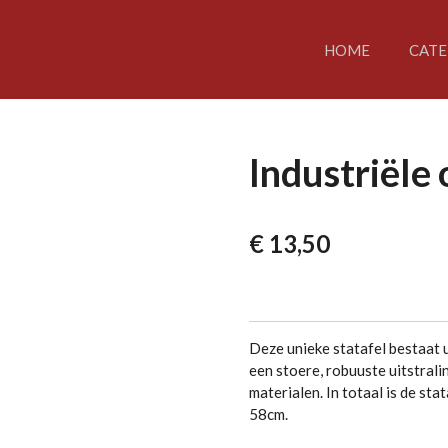
HOME
CATE
Industriële 
€ 13,50
Deze unieke statafel bestaat u
een stoere, robuuste uitstral
materialen. In totaal is de st
58cm.