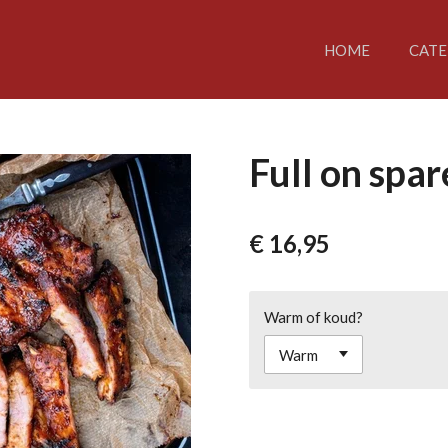
HOME
CATE
Full on spa
€ 16,95
Warm of koud?