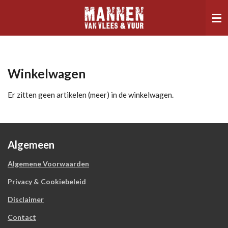
Ga
direct
naar
de
hoofdinhoud
Winkelwagen
Er zitten geen artikelen (meer) in de winkelwagen.
Algemeen
Algemene Voorwaarden
Privacy & Cookiebeleid
Disclaimer
Contact