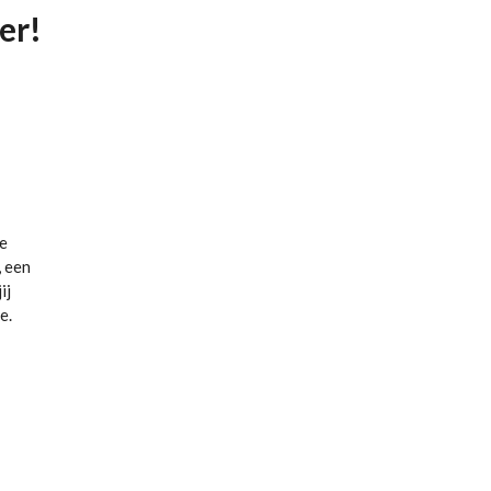
er!
ge
, een
ij
e.