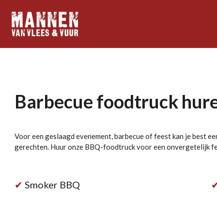
Ga
direct
naar
de
hoofdinhoud
Barbecue foodtruck hur
Voor een geslaagd evenement, barbecue of feest kan je best ee
gerechten. Huur onze BBQ-foodtruck voor een onvergetelijk f
✔
Smoker BBQ