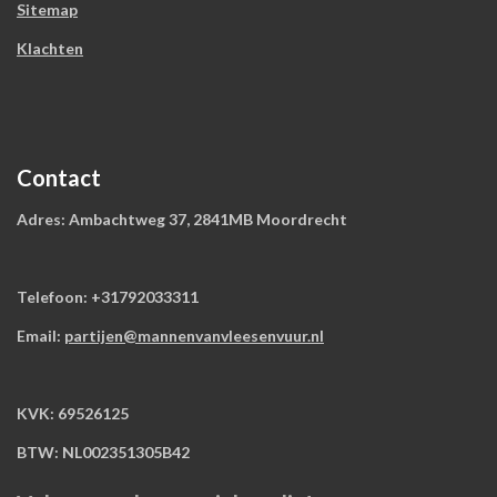
Sitemap
Klachten
Contact
Adres: Ambachtweg 37, 2841MB Moordrecht
Telefoon: +31792033311
Email:
partijen@mannenvanvleesenvuur.nl
KVK: 69526125
BTW: NL002351305B42