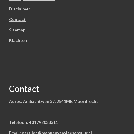
Disclaimer
Contact
Sitemap
Klachten
Contact
Adres: Ambachtweg 37, 2841MB Moordrecht
Telefoon: +31792033311
Email:
partijen@mannenvanvleesenvuur.nl