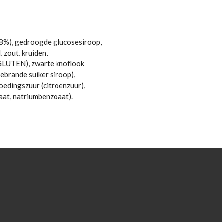
0,8%), gedroogde glucosesiroop,
 zout, kruiden,
LUTEN), zwarte knoflook
gebrande suiker siroop),
voedingszuur (citroenzuur),
aat, natriumbenzoaat).