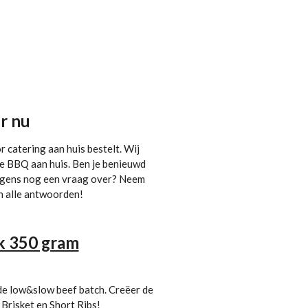
r nu
r catering aan huis bestelt. Wij
ire BBQ aan huis. Ben je benieuwd
rgens nog een vraag over? Neem
n alle antwoorden!
k 350 gram
de low&slow beef batch. Creëer de
Brisket en Short Ribs!