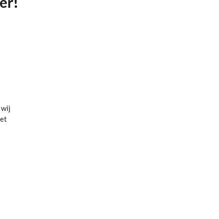
er!
 wij
met