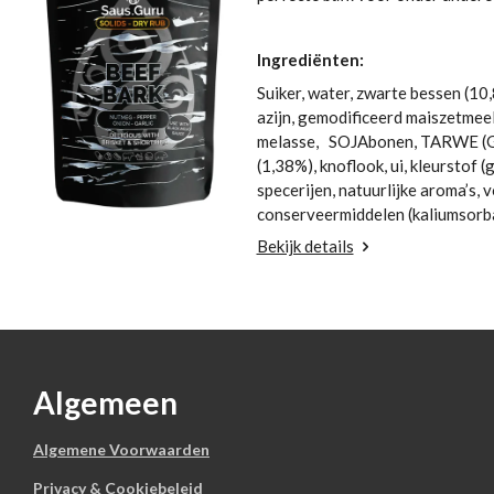
Ingrediënten:
Suiker, water, zwarte bessen (1
azijn, gemodificeerd maiszetmeel,
melasse,
SOJAbonen, TARWE (G
(1,38%), knoflook, ui, kleurstof (
specerijen, natuurlijke aroma’s, 
conserveermiddelen (kaliumsorb
Bekijk details
Algemeen
Algemene Voorwaarden
Privacy & Cookiebeleid